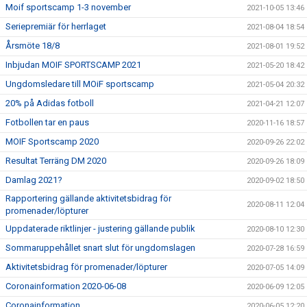
Moif sportscamp 1-3 november
2021-10-05 13:46
Seriepremiär för herrlaget
2021-08-04 18:54
Årsmöte 18/8
2021-08-01 19:52
Inbjudan MOIF SPORTSCAMP 2021
2021-05-20 18:42
Ungdomsledare till MOiF sportscamp
2021-05-04 20:32
20% på Adidas fotboll
2021-04-21 12:07
Fotbollen tar en paus
2020-11-16 18:57
MOIF Sportscamp 2020
2020-09-26 22:02
Resultat Terräng DM 2020
2020-09-26 18:09
Damlag 2021?
2020-09-02 18:50
Rapportering gällande aktivitetsbidrag för
2020-08-11 12:04
promenader/löpturer
Uppdaterade riktlinjer - justering gällande publik
2020-08-10 12:30
Sommaruppehållet snart slut för ungdomslagen
2020-07-28 16:59
Aktivitetsbidrag för promenader/löpturer
2020-07-05 14:09
Coronainformation 2020-06-08
2020-06-09 12:05
Coronainformation
2020-06-05 12:20