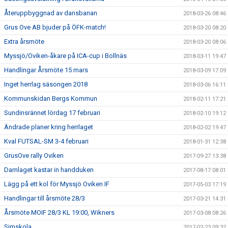
Återuppbyggnad av dansbanan
2018-03-26 08:46
Grus Ove AB bjuder på ÖFK-match!
2018-03-20 08:20
Extra årsmöte
2018-03-20 08:06
Myssjö/Oviken-åkare på ICA-cup i Bollnäs
2018-03-11 19:47
Handlingar Årsmöte 15 mars
2018-03-09 17:09
Inget herrlag säsongen 2018
2018-03-06 16:11
Kommunskidan Bergs Kommun
2018-02-11 17:21
Sundinsrännet lördag 17 februari
2018-02-10 19:12
Ändrade planer kring herrlaget
2018-02-02 19:47
Kval FUTSAL-SM 3-4 februari
2018-01-31 12:38
GrusOve rally Oviken
2017-09-27 13:38
Damlaget kastar in handduken
2017-08-17 08:01
Lägg på ett kol för Myssjö Oviken IF
2017-05-03 17:19
Handlingar till årsmöte 28/3
2017-03-21 14:31
Årsmöte MOIF 28/3 KL 19:00, Wikners
2017-03-08 08:26
Simskola
2017-02-23 09:32