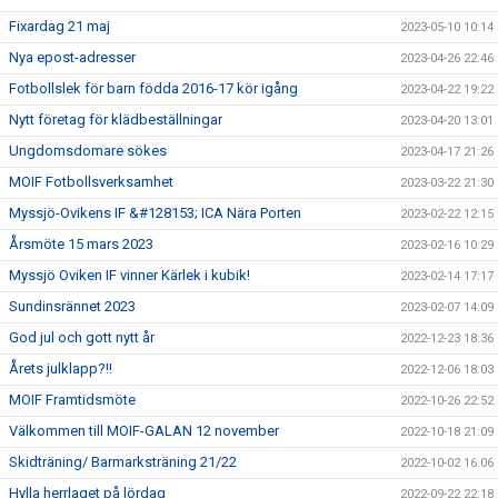
Fixardag 21 maj
2023-05-10 10:14
Nya epost-adresser
2023-04-26 22:46
Fotbollslek för barn födda 2016-17 kör igång
2023-04-22 19:22
Nytt företag för klädbeställningar
2023-04-20 13:01
Ungdomsdomare sökes
2023-04-17 21:26
MOIF Fotbollsverksamhet
2023-03-22 21:30
Myssjö-Ovikens IF &#128153; ICA Nära Porten
2023-02-22 12:15
Årsmöte 15 mars 2023
2023-02-16 10:29
Myssjö Oviken IF vinner Kärlek i kubik!
2023-02-14 17:17
Sundinsrännet 2023
2023-02-07 14:09
God jul och gott nytt år
2022-12-23 18:36
Årets julklapp?!!
2022-12-06 18:03
MOIF Framtidsmöte
2022-10-26 22:52
Välkommen till MOIF-GALAN 12 november
2022-10-18 21:09
Skidträning/ Barmarksträning 21/22
2022-10-02 16:06
Hylla herrlaget på lördag
2022-09-22 22:18