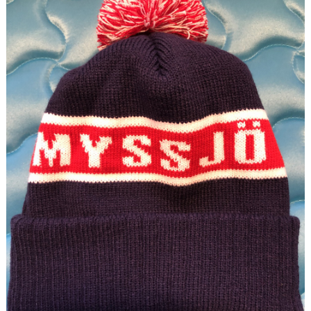
MOIF SPORTSCAMP
KLUBBSHOPEN
AGNE ÅHS MINNESFOND
FRÖJDHOLMSLOPPET