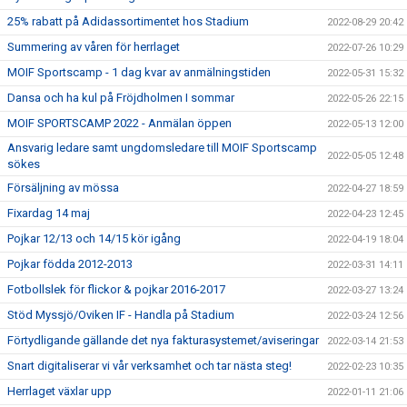
25% rabatt på Adidassortimentet hos Stadium
2022-08-29 20:42
Summering av våren för herrlaget
2022-07-26 10:29
MOIF Sportscamp - 1 dag kvar av anmälningstiden
2022-05-31 15:32
Dansa och ha kul på Fröjdholmen I sommar
2022-05-26 22:15
MOIF SPORTSCAMP 2022 - Anmälan öppen
2022-05-13 12:00
Ansvarig ledare samt ungdomsledare till MOIF Sportscamp
2022-05-05 12:48
sökes
Försäljning av mössa
2022-04-27 18:59
Fixardag 14 maj
2022-04-23 12:45
Pojkar 12/13 och 14/15 kör igång
2022-04-19 18:04
Pojkar födda 2012-2013
2022-03-31 14:11
Fotbollslek för flickor & pojkar 2016-2017
2022-03-27 13:24
Stöd Myssjö/Oviken IF - Handla på Stadium
2022-03-24 12:56
Förtydligande gällande det nya fakturasystemet/aviseringar
2022-03-14 21:53
Snart digitaliserar vi vår verksamhet och tar nästa steg!
2022-02-23 10:35
Herrlaget växlar upp
2022-01-11 21:06