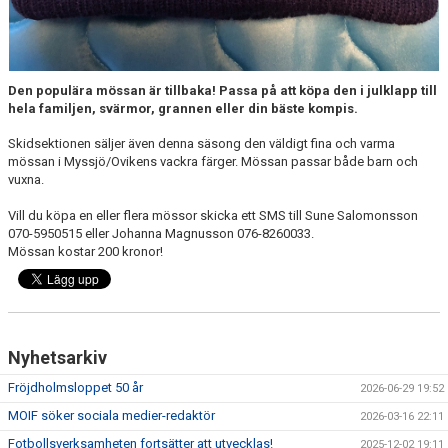
Den populära mössan är tillbaka! Passa på att köpa den i julklapp till
hela familjen, svärmor, grannen eller din bäste kompis.
Skidsektionen säljer även denna säsong den väldigt fina och varma
mössan i Myssjö/Ovikens vackra färger. Mössan passar både barn och
vuxna.
Vill du köpa en eller flera mössor skicka ett SMS till Sune Salomonsson
070-5950515 eller Johanna Magnusson 076-8260033.
Mössan kostar 200 kronor!
Nyhetsarkiv
Fröjdholmsloppet 50 år
2026-06-29 19:52
MOIF söker sociala medier-redaktör
2026-03-16 22:11
Fotbollsverksamheten fortsätter att utvecklas!
2025-12-02 19:11