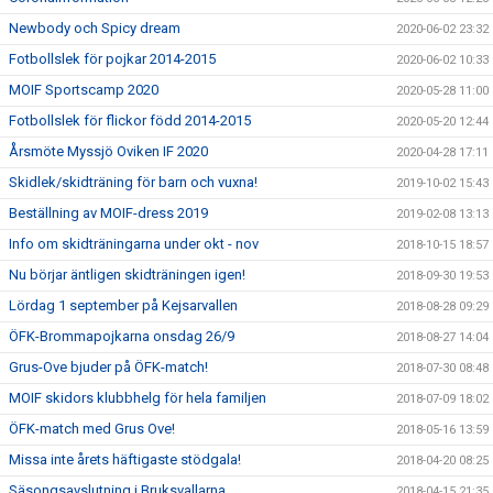
Newbody och Spicy dream
2020-06-02 23:32
Fotbollslek för pojkar 2014-2015
2020-06-02 10:33
MOIF Sportscamp 2020
2020-05-28 11:00
Fotbollslek för flickor född 2014-2015
2020-05-20 12:44
Årsmöte Myssjö Oviken IF 2020
2020-04-28 17:11
Skidlek/skidträning för barn och vuxna!
2019-10-02 15:43
Beställning av MOIF-dress 2019
2019-02-08 13:13
Info om skidträningarna under okt - nov
2018-10-15 18:57
Nu börjar äntligen skidträningen igen!
2018-09-30 19:53
Lördag 1 september på Kejsarvallen
2018-08-28 09:29
ÖFK-Brommapojkarna onsdag 26/9
2018-08-27 14:04
Grus-Ove bjuder på ÖFK-match!
2018-07-30 08:48
MOIF skidors klubbhelg för hela familjen
2018-07-09 18:02
ÖFK-match med Grus Ove!
2018-05-16 13:59
Missa inte årets häftigaste stödgala!
2018-04-20 08:25
Säsongsavslutning i Bruksvallarna
2018-04-15 21:35