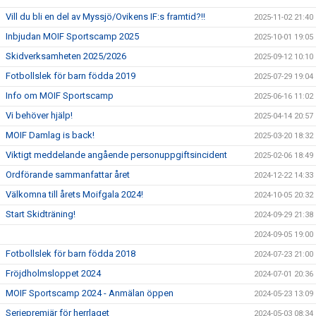
Vill du bli en del av Myssjö/Ovikens IF:s framtid?!!
2025-11-02 21:40
Inbjudan MOIF Sportscamp 2025
2025-10-01 19:05
Skidverksamheten 2025/2026
2025-09-12 10:10
Fotbollslek för barn födda 2019
2025-07-29 19:04
Info om MOIF Sportscamp
2025-06-16 11:02
Vi behöver hjälp!
2025-04-14 20:57
MOIF Damlag is back!
2025-03-20 18:32
Viktigt meddelande angående personuppgiftsincident
2025-02-06 18:49
Ordförande sammanfattar året
2024-12-22 14:33
Välkomna till årets Moifgala 2024!
2024-10-05 20:32
Start Skidträning!
2024-09-29 21:38
2024-09-05 19:00
Fotbollslek för barn födda 2018
2024-07-23 21:00
Fröjdholmsloppet 2024
2024-07-01 20:36
MOIF Sportscamp 2024 - Anmälan öppen
2024-05-23 13:09
Seriepremiär för herrlaget
2024-05-03 08:34