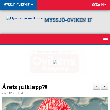
MYSSJÖ-OVIKEN IF
LOGGA IN
MYSSJÖ-OVIKEN IF
HEM
NYHETER
OM KLUBBEN
VÅRA LAG
Årets julklapp?!!
<
>
KALENDER
2022-12-06 18:03
CAMPING