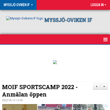
MYSSJÖ-OVIKEN IF
LOGGA IN
MYSSJÖ-OVIKEN IF
HEM
NYHETER
OM KLUBBEN
VÅRA LAG
MOIF SPORTSCAMP 2022 -
<
>
Anmälan öppen
KALENDER
2022-05-13 12:00
CAMPING