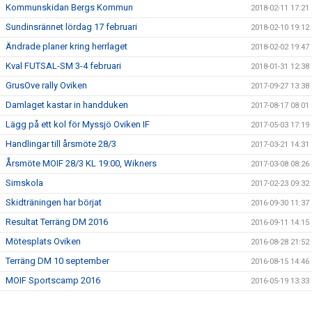
Kommunskidan Bergs Kommun
2018-02-11 17:21
Sundinsrännet lördag 17 februari
2018-02-10 19:12
Ändrade planer kring herrlaget
2018-02-02 19:47
Kval FUTSAL-SM 3-4 februari
2018-01-31 12:38
GrusOve rally Oviken
2017-09-27 13:38
Damlaget kastar in handduken
2017-08-17 08:01
Lägg på ett kol för Myssjö Oviken IF
2017-05-03 17:19
Handlingar till årsmöte 28/3
2017-03-21 14:31
Årsmöte MOIF 28/3 KL 19:00, Wikners
2017-03-08 08:26
Simskola
2017-02-23 09:32
Skidträningen har börjat
2016-09-30 11:37
Resultat Terräng DM 2016
2016-09-11 14:15
Mötesplats Oviken
2016-08-28 21:52
Terräng DM 10 september
2016-08-15 14:46
MOIF Sportscamp 2016
2016-05-19 13:33
TACK ALLA SOM HJÄLPTE TILL I HELGEN!
2016-04-26 10:23