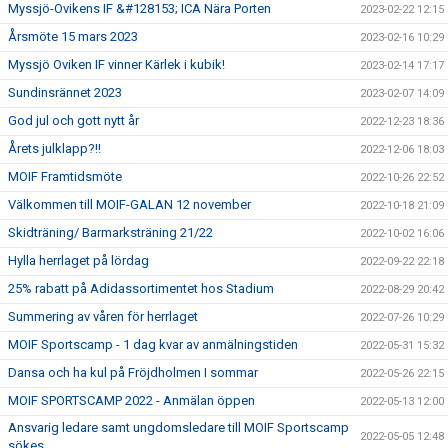
Myssjö-Ovikens IF &#128153; ICA Nära Porten
2023-02-22 12:15
Årsmöte 15 mars 2023
2023-02-16 10:29
Myssjö Oviken IF vinner Kärlek i kubik!
2023-02-14 17:17
Sundinsrännet 2023
2023-02-07 14:09
God jul och gott nytt år
2022-12-23 18:36
Årets julklapp?!!
2022-12-06 18:03
MOIF Framtidsmöte
2022-10-26 22:52
Välkommen till MOIF-GALAN 12 november
2022-10-18 21:09
Skidträning/ Barmarksträning 21/22
2022-10-02 16:06
Hylla herrlaget på lördag
2022-09-22 22:18
25% rabatt på Adidassortimentet hos Stadium
2022-08-29 20:42
Summering av våren för herrlaget
2022-07-26 10:29
MOIF Sportscamp - 1 dag kvar av anmälningstiden
2022-05-31 15:32
Dansa och ha kul på Fröjdholmen I sommar
2022-05-26 22:15
MOIF SPORTSCAMP 2022 - Anmälan öppen
2022-05-13 12:00
Ansvarig ledare samt ungdomsledare till MOIF Sportscamp
2022-05-05 12:48
sökes