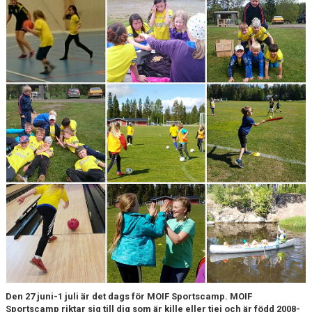
MOIF SPORTSCAMP
KLUBBSHOPEN
AGNE ÅHS MINNESFOND
FRÖJDHOLMSLOPPET
Den 27 juni-1 juli är det dags för MOIF Sportscamp. MOIF
Sportscamp riktar sig till dig som är kille eller tjej och är född 2008-