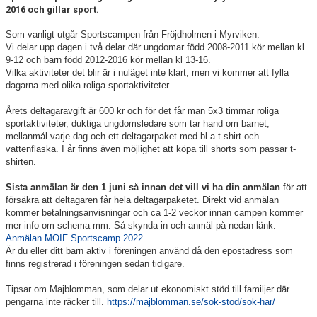
2016 och gillar sport.
Som vanligt utgår Sportscampen från Fröjdholmen i Myrviken.
Vi delar upp dagen i två delar där ungdomar född 2008-2011 kör mellan kl
9-12 och barn född 2012-2016 kör mellan kl 13-16.
Vilka aktiviteter det blir är i nuläget inte klart, men vi kommer att fylla
dagarna med olika roliga sportaktiviteter.
Årets deltagaravgift är 600 kr och för det får man 5x3 timmar roliga
sportaktiviteter, duktiga ungdomsledare som tar hand om barnet,
mellanmål varje dag och ett deltagarpaket med bl.a t-shirt och
vattenflaska. I år finns även möjlighet att köpa till shorts som passar t-
shirten.
Sista anmälan är den 1 juni så innan det vill vi ha din anmälan
för att
försäkra att deltagaren får hela deltagarpaketet. Direkt vid anmälan
kommer betalningsanvisningar och ca 1-2 veckor innan campen kommer
mer info om schema mm. Så skynda in och anmäl på nedan länk.
Anmälan MOIF Sportscamp 2022
Är du eller ditt barn aktiv i föreningen använd då den epostadress som
finns registrerad i föreningen sedan tidigare.
Tipsar om Majblomman, som delar ut ekonomiskt stöd till familjer där
pengarna inte räcker till.
https://majblomman.se/sok-stod/sok-har/