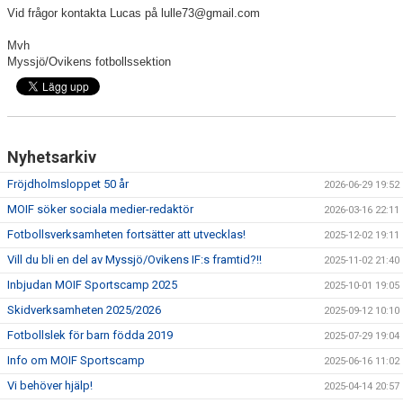
Vid frågor kontakta Lucas på lulle73@gmail.com
Mvh
Myssjö/Ovikens fotbollssektion
Nyhetsarkiv
Fröjdholmsloppet 50 år
2026-06-29 19:52
MOIF söker sociala medier-redaktör
2026-03-16 22:11
Fotbollsverksamheten fortsätter att utvecklas!
2025-12-02 19:11
Vill du bli en del av Myssjö/Ovikens IF:s framtid?!!
2025-11-02 21:40
Inbjudan MOIF Sportscamp 2025
2025-10-01 19:05
Skidverksamheten 2025/2026
2025-09-12 10:10
Fotbollslek för barn födda 2019
2025-07-29 19:04
Info om MOIF Sportscamp
2025-06-16 11:02
Vi behöver hjälp!
2025-04-14 20:57