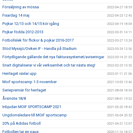
Försäljning av mössa
2022-04-27 18:59
Fixardag 14 maj
2022-04-23 12:45
Pojkar 12/13 och 14/15 kör igång
2022-04-19 18:04
Pojkar födda 2012-2013
2022-03-31 14:11
Fotbollslek för flickor & pojkar 2016-2017
2022-03-27 13:24
Stöd Myssjö/Oviken IF - Handla på Stadium
2022-03-24 12:56
Förtydligande gällande det nya fakturasystemet/aviseringar
2022-03-14 21:53
Snart digitaliserar vi vår verksamhet och tar nästa steg!
2022-02-23 10:35
Herrlaget växlar upp
2022-01-11 21:06
Moif sportscamp 1-3 november
2021-10-05 13:46
Seriepremiär för herrlaget
2021-08-04 18:54
Årsmöte 18/8
2021-08-01 19:52
Inbjudan MOIF SPORTSCAMP 2021
2021-05-20 18:42
Ungdomsledare till MOiF sportscamp
2021-05-04 20:32
20% på Adidas fotboll
2021-04-21 12:07
Fotbollen tar en paus
2020-11-16 18:57