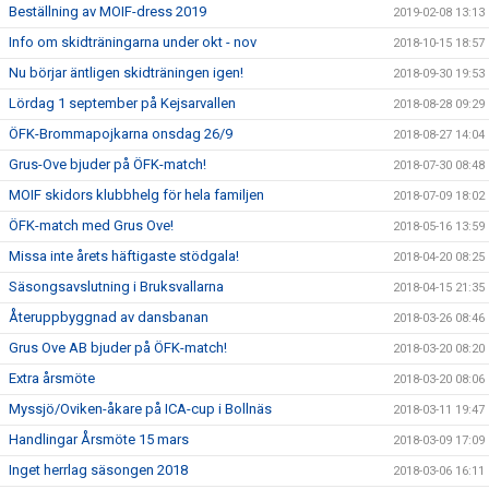
Beställning av MOIF-dress 2019
2019-02-08 13:13
Info om skidträningarna under okt - nov
2018-10-15 18:57
Nu börjar äntligen skidträningen igen!
2018-09-30 19:53
Lördag 1 september på Kejsarvallen
2018-08-28 09:29
ÖFK-Brommapojkarna onsdag 26/9
2018-08-27 14:04
Grus-Ove bjuder på ÖFK-match!
2018-07-30 08:48
MOIF skidors klubbhelg för hela familjen
2018-07-09 18:02
ÖFK-match med Grus Ove!
2018-05-16 13:59
Missa inte årets häftigaste stödgala!
2018-04-20 08:25
Säsongsavslutning i Bruksvallarna
2018-04-15 21:35
Återuppbyggnad av dansbanan
2018-03-26 08:46
Grus Ove AB bjuder på ÖFK-match!
2018-03-20 08:20
Extra årsmöte
2018-03-20 08:06
Myssjö/Oviken-åkare på ICA-cup i Bollnäs
2018-03-11 19:47
Handlingar Årsmöte 15 mars
2018-03-09 17:09
Inget herrlag säsongen 2018
2018-03-06 16:11