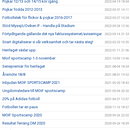
Pojkar 12/13 och 14/15 kör igång
2022-04-19 18:04
Pojkar födda 2012-2013
2022-03-31 14:11
Fotbollslek för flickor & pojkar 2016-2017
2022-03-27 13:24
Stöd Myssjö/Oviken IF - Handla på Stadium
2022-03-24 12:56
Förtydligande gällande det nya fakturasystemet/aviseringar
2022-03-14 21:53
Snart digitaliserar vi vår verksamhet och tar nästa steg!
2022-02-23 10:35
Herrlaget växlar upp
2022-01-11 21:06
Moif sportscamp 1-3 november
2021-10-05 13:46
Seriepremiär för herrlaget
2021-08-04 18:54
Årsmöte 18/8
2021-08-01 19:52
Inbjudan MOIF SPORTSCAMP 2021
2021-05-20 18:42
Ungdomsledare till MOiF sportscamp
2021-05-04 20:32
20% på Adidas fotboll
2021-04-21 12:07
Fotbollen tar en paus
2020-11-16 18:57
MOIF Sportscamp 2020
2020-09-26 22:02
Resultat Terräng DM 2020
2020-09-26 18:09