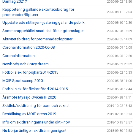
Damlag 2021?
2020-09-02 18:50
Rapportering gällande aktivitetsbidrag för
2020-08-11 12:04
promenader/löpturer
Uppdaterade riktlinjer - justering gällande publik
2020-08-10 12:30
Sommaruppehållet snart slut för ungdomslagen
2020-07-28 16:59
Aktivitetsbidrag för promenader/löpturer
2020-07-05 14:09
Coronainformation 2020-06-08
2020-06-09 12:05
Coronainformation
2020-06-05 12:20
Newbody och Spicy dream
2020-06-02 23:32
Fotbollslek för pojkar 2014-2015
2020-06-02 10:33
MOIF Sportscamp 2020
2020-05-28 11:00
Fotbollslek för flickor född 2014-2015
2020-05-20 12:44
Årsmöte Myssjö Oviken IF 2020
2020-04-28 17:11
Skidlek/skidträning för barn och vuxna!
2019-10-02 15:43
Beställning av MOIF-dress 2019
2019-02-08 13:13
Info om skidträningarna under okt - nov
2018-10-15 18:57
Nu börjar äntligen skidträningen igen!
2018-09-30 19:53