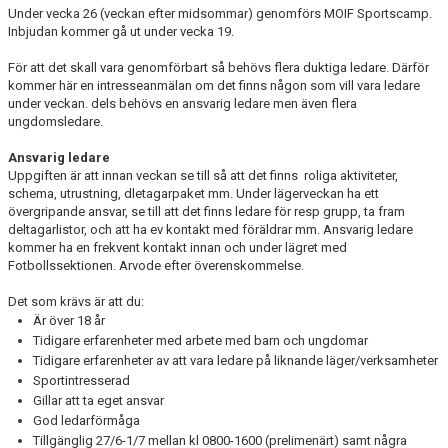
Under vecka 26 (veckan efter midsommar) genomförs MOIF Sportscamp.
MOIF SPORTSCAMP
Inbjudan kommer gå ut under vecka 19.
KLUBBSHOPEN
För att det skall vara genomförbart så behövs flera duktiga ledare. Därför
kommer här en intresseanmälan om det finns någon som vill vara ledare
AGNE ÅHS MINNESFOND
under veckan. dels behövs en ansvarig ledare men även flera
ungdomsledare.
FRÖJDHOLMSLOPPET
Ansvarig ledare
Uppgiften är att innan veckan se till så att det finns roliga aktiviteter,
schema, utrustning, dletagarpaket mm. Under lägerveckan ha ett
övergripande ansvar, se till att det finns ledare för resp grupp, ta fram
deltagarlistor, och att ha ev kontakt med föräldrar mm. Ansvarig ledare
kommer ha en frekvent kontakt innan och under lägret med
Fotbollssektionen. Arvode efter överenskommelse.
Det som krävs är att du:
Är över 18 år
Tidigare erfarenheter med arbete med barn och ungdomar
Tidigare erfarenheter av att vara ledare på liknande läger/verksamheter
Sportintresserad
Gillar att ta eget ansvar
God ledarförmåga
Tillgänglig 27/6-1/7 mellan kl 0800-1600 (prelimenärt) samt några