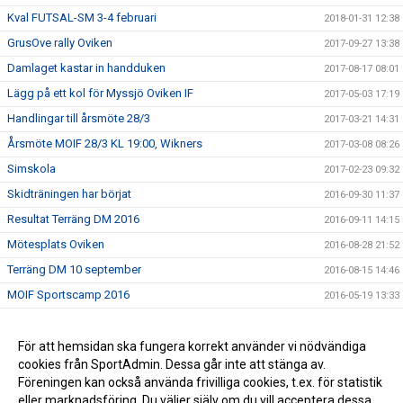
Kval FUTSAL-SM 3-4 februari
2018-01-31 12:38
GrusOve rally Oviken
2017-09-27 13:38
Damlaget kastar in handduken
2017-08-17 08:01
Lägg på ett kol för Myssjö Oviken IF
2017-05-03 17:19
Handlingar till årsmöte 28/3
2017-03-21 14:31
Årsmöte MOIF 28/3 KL 19:00, Wikners
2017-03-08 08:26
Simskola
2017-02-23 09:32
Skidträningen har börjat
2016-09-30 11:37
Resultat Terräng DM 2016
2016-09-11 14:15
Mötesplats Oviken
2016-08-28 21:52
Terräng DM 10 september
2016-08-15 14:46
MOIF Sportscamp 2016
2016-05-19 13:33
TACK ALLA SOM HJÄLPTE TILL I HELGEN!
2016-04-26 10:23
Fixardag på Fröjdholmen 30/4
För att hemsidan ska fungera korrekt använder vi nödvändiga
2016-04-12 12:52
cookies från SportAdmin. Dessa går inte att stänga av.
Välkommen till MOIFS nya hemsida
2015-06-14 13:03
Föreningen kan också använda frivilliga cookies, t.ex. för statistik
eller marknadsföring. Du väljer själv om du vill acceptera dessa.