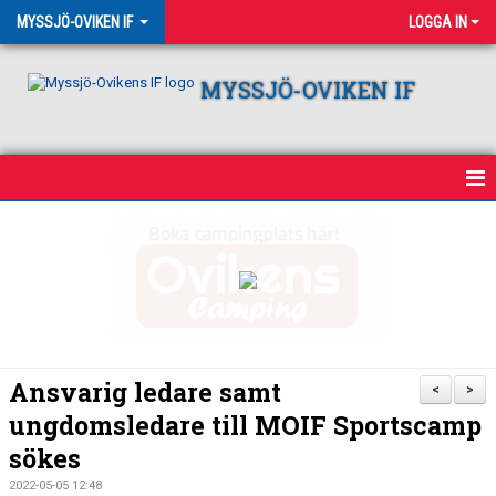
MYSSJÖ-OVIKEN IF
LOGGA IN
MYSSJÖ-OVIKEN IF
HEM
NYHETER
OM KLUBBEN
VÅRA LAG
Ansvarig ledare samt
<
>
ungdomsledare till MOIF Sportscamp
KALENDER
sökes
CAMPING
2022-05-05 12:48