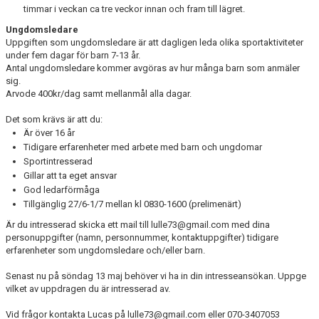
timmar i veckan ca tre veckor innan och fram till lägret.
Ungdomsledare
Uppgiften som ungdomsledare är att dagligen leda olika sportaktiviteter
under fem dagar för barn 7-13 år.
Antal ungdomsledare kommer avgöras av hur många barn som anmäler
sig.
Arvode 400kr/dag samt mellanmål alla dagar.
Det som krävs är att du:
Är över 16 år
Tidigare erfarenheter med arbete med barn och ungdomar
Sportintresserad
Gillar att ta eget ansvar
God ledarförmåga
Tillgänglig 27/6-1/7 mellan kl 0830-1600 (prelimenärt)
Är du intresserad skicka ett mail till lulle73@gmail.com med dina
personuppgifter (namn, personnummer, kontaktuppgifter) tidigare
erfarenheter som ungdomsledare och/eller barn.
Senast nu på söndag 13 maj behöver vi ha in din intresseansökan. Uppge
vilket av uppdragen du är intresserad av.
Vid frågor kontakta Lucas på lulle73@gmail.com eller 070-3407053