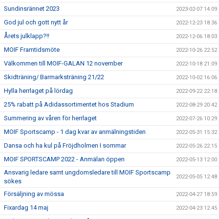
Sundinsrännet 2023
2023-02-07 14:09
God jul och gott nytt år
2022-12-23 18:36
Årets julklapp?!!
2022-12-06 18:03
MOIF Framtidsmöte
2022-10-26 22:52
Välkommen till MOIF-GALAN 12 november
2022-10-18 21:09
Skidträning/ Barmarksträning 21/22
2022-10-02 16:06
Hylla herrlaget på lördag
2022-09-22 22:18
25% rabatt på Adidassortimentet hos Stadium
2022-08-29 20:42
Summering av våren för herrlaget
2022-07-26 10:29
MOIF Sportscamp - 1 dag kvar av anmälningstiden
2022-05-31 15:32
Dansa och ha kul på Fröjdholmen I sommar
2022-05-26 22:15
MOIF SPORTSCAMP 2022 - Anmälan öppen
2022-05-13 12:00
Ansvarig ledare samt ungdomsledare till MOIF Sportscamp
2022-05-05 12:48
sökes
Försäljning av mössa
2022-04-27 18:59
Fixardag 14 maj
2022-04-23 12:45