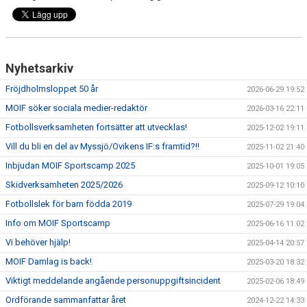
Nyhetsarkiv
Fröjdholmsloppet 50 år
2026-06-29 19:52
MOIF söker sociala medier-redaktör
2026-03-16 22:11
Fotbollsverksamheten fortsätter att utvecklas!
2025-12-02 19:11
Vill du bli en del av Myssjö/Ovikens IF:s framtid?!!
2025-11-02 21:40
Inbjudan MOIF Sportscamp 2025
2025-10-01 19:05
Skidverksamheten 2025/2026
2025-09-12 10:10
Fotbollslek för barn födda 2019
2025-07-29 19:04
Info om MOIF Sportscamp
2025-06-16 11:02
Vi behöver hjälp!
2025-04-14 20:57
MOIF Damlag is back!
2025-03-20 18:32
Viktigt meddelande angående personuppgiftsincident
2025-02-06 18:49
Ordförande sammanfattar året
2024-12-22 14:33