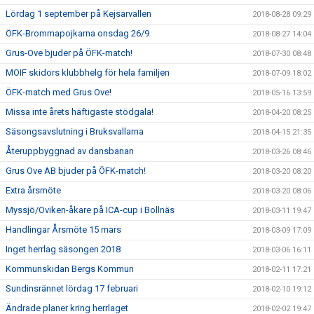
Lördag 1 september på Kejsarvallen
2018-08-28 09:29
ÖFK-Brommapojkarna onsdag 26/9
2018-08-27 14:04
Grus-Ove bjuder på ÖFK-match!
2018-07-30 08:48
MOIF skidors klubbhelg för hela familjen
2018-07-09 18:02
ÖFK-match med Grus Ove!
2018-05-16 13:59
Missa inte årets häftigaste stödgala!
2018-04-20 08:25
Säsongsavslutning i Bruksvallarna
2018-04-15 21:35
Återuppbyggnad av dansbanan
2018-03-26 08:46
Grus Ove AB bjuder på ÖFK-match!
2018-03-20 08:20
Extra årsmöte
2018-03-20 08:06
Myssjö/Oviken-åkare på ICA-cup i Bollnäs
2018-03-11 19:47
Handlingar Årsmöte 15 mars
2018-03-09 17:09
Inget herrlag säsongen 2018
2018-03-06 16:11
Kommunskidan Bergs Kommun
2018-02-11 17:21
Sundinsrännet lördag 17 februari
2018-02-10 19:12
Ändrade planer kring herrlaget
2018-02-02 19:47