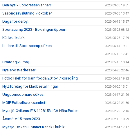
Den nya klubbdressen är här!
2023-09-06 19:31
Säsongsavslutning 7 oktober
2023-09-06 13:47
Dags för derby!
2023-06-15 15:57
Sportscamp 2023 - Bokningen öppen
2023-05-26 08:42
Kärlek i kubik
2023-05-25 17:29
Ledare till Sportscamp sökes
2023-05-14 19:21
2023-05-10 17:41
Fixardag 21 maj
2023-05-10 10:14
Nya epost-adresser
2023-04-26 22:46
Fotbollslek för barn födda 2016-17 kör igång
2023-04-22 19:22
Nytt företag för klädbeställningar
2023-04-20 13:01
Ungdomsdomare sökes
2023-04-17 21:26
MOIF Fotbollsverksamhet
2023-03-22 21:30
Myssjö-Ovikens IF &#128153; ICA Nära Porten
2023-02-22 12:15
Årsmöte 15 mars 2023
2023-02-16 10:29
Myssjö Oviken IF vinner Kärlek i kubik!
2023-02-14 17:17