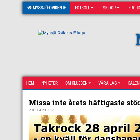
MYSSJÖ-OVIKEN IF
FOTBOLL
SKIDOR
FRÖJ
HEM
NYHETER
OM KLUBBEN
VÅRA LAG
KALEN
Missa inte årets häftigaste stö
2018-04-20 08:25