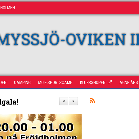
DHOLMEN
MYSSJÖ-OVIKEN I
DER
CAMPING
MOIF SPORTSCAMP
KLUBBSHOPEN
AGNE ÅHS
dgala!
<
>