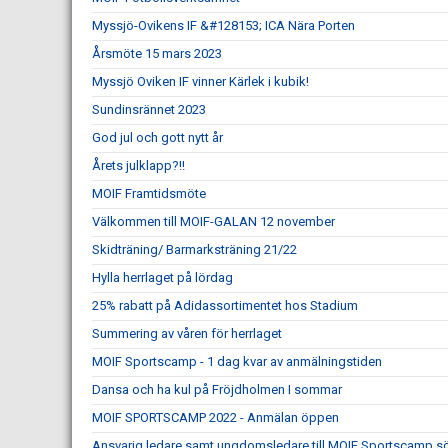
Myssjö-Ovikens IF &#128153; ICA Nära Porten
Årsmöte 15 mars 2023
Myssjö Oviken IF vinner Kärlek i kubik!
Sundinsrännet 2023
God jul och gott nytt år
Årets julklapp?!!
MOIF Framtidsmöte
Välkommen till MOIF-GALAN 12 november
Skidträning/ Barmarksträning 21/22
Hylla herrlaget på lördag
25% rabatt på Adidassortimentet hos Stadium
Summering av våren för herrlaget
MOIF Sportscamp - 1 dag kvar av anmälningstiden
Dansa och ha kul på Fröjdholmen I sommar
MOIF SPORTSCAMP 2022 - Anmälan öppen
Ansvarig ledare samt ungdomsledare till MOIF Sportscamp s