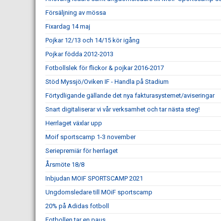
Försäljning av mössa
Fixardag 14 maj
Pojkar 12/13 och 14/15 kör igång
Pojkar födda 2012-2013
Fotbollslek för flickor & pojkar 2016-2017
Stöd Myssjö/Oviken IF - Handla på Stadium
Förtydligande gällande det nya fakturasystemet/aviseringar
Snart digitaliserar vi vår verksamhet och tar nästa steg!
Herrlaget växlar upp
Moif sportscamp 1-3 november
Seriepremiär för herrlaget
Årsmöte 18/8
Inbjudan MOIF SPORTSCAMP 2021
Ungdomsledare till MOiF sportscamp
20% på Adidas fotboll
Fotbollen tar en paus