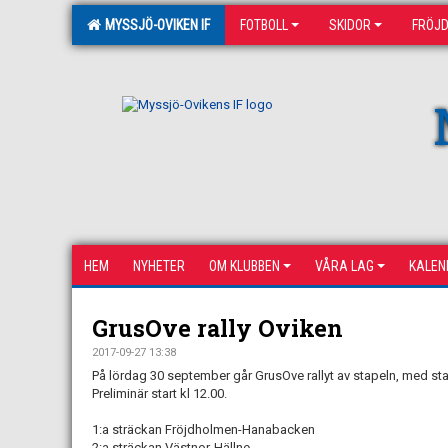
MYSSJÖ-OVIKEN IF
FOTBOLL
SKIDOR
FRÖJ
HEM
NYHETER
OM KLUBBEN
VÅRA LAG
KALEN
GrusOve rally Oviken
2017-09-27 13:38
På lördag 30 september går GrusOve rallyt av stapeln, med sta
Preliminär start kl 12.00.
1:a sträckan Fröjdholmen-Hanabacken
2:a sträckan Västnor-Hällne