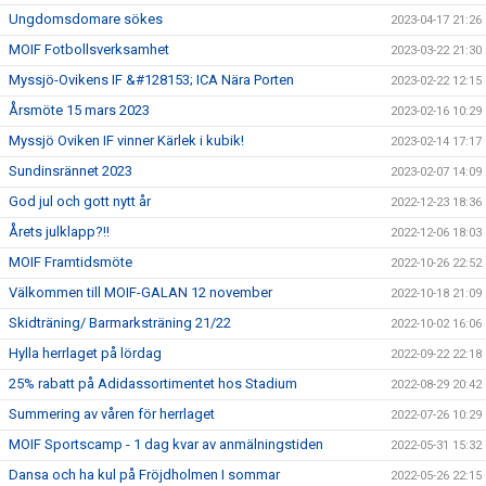
Ungdomsdomare sökes
2023-04-17 21:26
MOIF Fotbollsverksamhet
2023-03-22 21:30
Myssjö-Ovikens IF &#128153; ICA Nära Porten
2023-02-22 12:15
Årsmöte 15 mars 2023
2023-02-16 10:29
Myssjö Oviken IF vinner Kärlek i kubik!
2023-02-14 17:17
Sundinsrännet 2023
2023-02-07 14:09
God jul och gott nytt år
2022-12-23 18:36
Årets julklapp?!!
2022-12-06 18:03
MOIF Framtidsmöte
2022-10-26 22:52
Välkommen till MOIF-GALAN 12 november
2022-10-18 21:09
Skidträning/ Barmarksträning 21/22
2022-10-02 16:06
Hylla herrlaget på lördag
2022-09-22 22:18
25% rabatt på Adidassortimentet hos Stadium
2022-08-29 20:42
Summering av våren för herrlaget
2022-07-26 10:29
MOIF Sportscamp - 1 dag kvar av anmälningstiden
2022-05-31 15:32
Dansa och ha kul på Fröjdholmen I sommar
2022-05-26 22:15