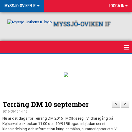
MYSSJÖ-OVIKEN IF
LOGGA IN
MYSSJÖ-OVIKEN IF
HEM
NYHETER
OM KLUBBEN
VÅRA LAG
Terräng DM 10 september
<
>
KALENDER
2016-08-15 14:46
Nu är det dags för Terräng DM 2016 i MOIF:s regi. Vi drar igång på
Kejsarvallen klockan 11:00 den 10/9 I Bifogad inbjudan ser ni
CAMPING
klassindelning och information kring anmälan, nummerlappar etc. Vi