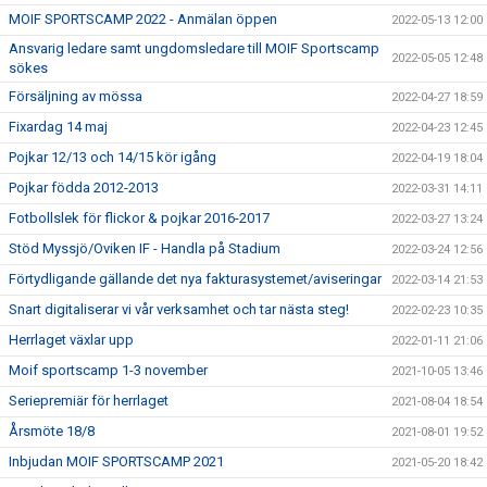
MOIF SPORTSCAMP 2022 - Anmälan öppen
2022-05-13 12:00
Ansvarig ledare samt ungdomsledare till MOIF Sportscamp
2022-05-05 12:48
sökes
Försäljning av mössa
2022-04-27 18:59
Fixardag 14 maj
2022-04-23 12:45
Pojkar 12/13 och 14/15 kör igång
2022-04-19 18:04
Pojkar födda 2012-2013
2022-03-31 14:11
Fotbollslek för flickor & pojkar 2016-2017
2022-03-27 13:24
Stöd Myssjö/Oviken IF - Handla på Stadium
2022-03-24 12:56
Förtydligande gällande det nya fakturasystemet/aviseringar
2022-03-14 21:53
Snart digitaliserar vi vår verksamhet och tar nästa steg!
2022-02-23 10:35
Herrlaget växlar upp
2022-01-11 21:06
Moif sportscamp 1-3 november
2021-10-05 13:46
Seriepremiär för herrlaget
2021-08-04 18:54
Årsmöte 18/8
2021-08-01 19:52
Inbjudan MOIF SPORTSCAMP 2021
2021-05-20 18:42