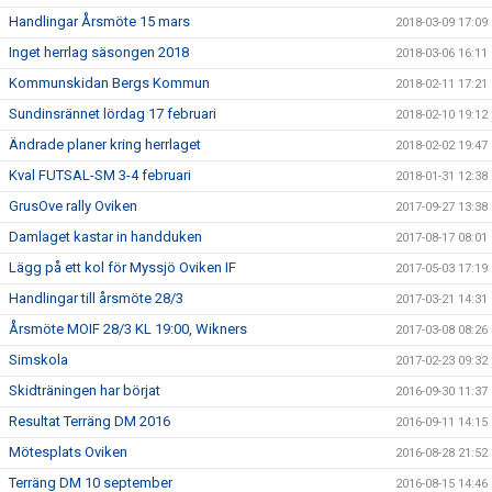
Handlingar Årsmöte 15 mars
2018-03-09 17:09
Inget herrlag säsongen 2018
2018-03-06 16:11
Kommunskidan Bergs Kommun
2018-02-11 17:21
Sundinsrännet lördag 17 februari
2018-02-10 19:12
Ändrade planer kring herrlaget
2018-02-02 19:47
Kval FUTSAL-SM 3-4 februari
2018-01-31 12:38
GrusOve rally Oviken
2017-09-27 13:38
Damlaget kastar in handduken
2017-08-17 08:01
Lägg på ett kol för Myssjö Oviken IF
2017-05-03 17:19
Handlingar till årsmöte 28/3
2017-03-21 14:31
Årsmöte MOIF 28/3 KL 19:00, Wikners
2017-03-08 08:26
Simskola
2017-02-23 09:32
Skidträningen har börjat
2016-09-30 11:37
Resultat Terräng DM 2016
2016-09-11 14:15
Mötesplats Oviken
2016-08-28 21:52
Terräng DM 10 september
2016-08-15 14:46