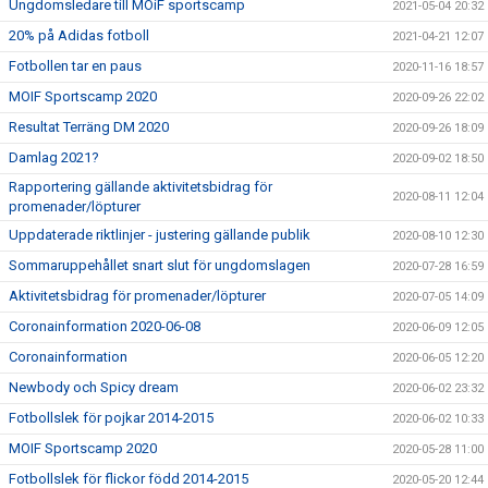
Ungdomsledare till MOiF sportscamp
2021-05-04 20:32
20% på Adidas fotboll
2021-04-21 12:07
Fotbollen tar en paus
2020-11-16 18:57
MOIF Sportscamp 2020
2020-09-26 22:02
Resultat Terräng DM 2020
2020-09-26 18:09
Damlag 2021?
2020-09-02 18:50
Rapportering gällande aktivitetsbidrag för
2020-08-11 12:04
promenader/löpturer
Uppdaterade riktlinjer - justering gällande publik
2020-08-10 12:30
Sommaruppehållet snart slut för ungdomslagen
2020-07-28 16:59
Aktivitetsbidrag för promenader/löpturer
2020-07-05 14:09
Coronainformation 2020-06-08
2020-06-09 12:05
Coronainformation
2020-06-05 12:20
Newbody och Spicy dream
2020-06-02 23:32
Fotbollslek för pojkar 2014-2015
2020-06-02 10:33
MOIF Sportscamp 2020
2020-05-28 11:00
Fotbollslek för flickor född 2014-2015
2020-05-20 12:44