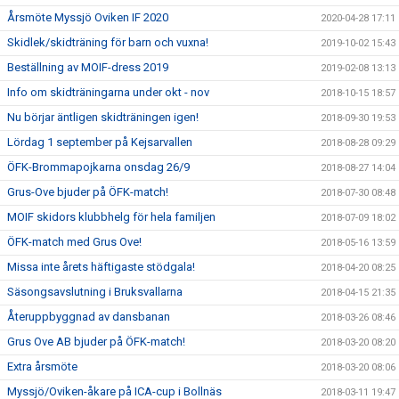
Årsmöte Myssjö Oviken IF 2020
2020-04-28 17:11
Skidlek/skidträning för barn och vuxna!
2019-10-02 15:43
Beställning av MOIF-dress 2019
2019-02-08 13:13
Info om skidträningarna under okt - nov
2018-10-15 18:57
Nu börjar äntligen skidträningen igen!
2018-09-30 19:53
Lördag 1 september på Kejsarvallen
2018-08-28 09:29
ÖFK-Brommapojkarna onsdag 26/9
2018-08-27 14:04
Grus-Ove bjuder på ÖFK-match!
2018-07-30 08:48
MOIF skidors klubbhelg för hela familjen
2018-07-09 18:02
ÖFK-match med Grus Ove!
2018-05-16 13:59
Missa inte årets häftigaste stödgala!
2018-04-20 08:25
Säsongsavslutning i Bruksvallarna
2018-04-15 21:35
Återuppbyggnad av dansbanan
2018-03-26 08:46
Grus Ove AB bjuder på ÖFK-match!
2018-03-20 08:20
Extra årsmöte
2018-03-20 08:06
Myssjö/Oviken-åkare på ICA-cup i Bollnäs
2018-03-11 19:47