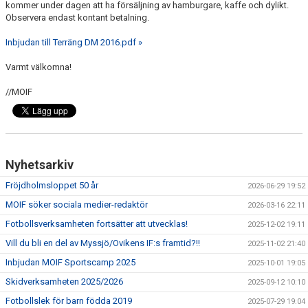
kommer under dagen att ha försäljning av hamburgare, kaffe och dylikt.
MOIF SPORTSCAMP
Observera endast kontant betalning.
KLUBBSHOPEN
Inbjudan till Terräng DM 2016.pdf »
Varmt välkomna!
AGNE ÅHS MINNESFOND
//MOIF
FRÖJDHOLMSLOPPET
Nyhetsarkiv
Fröjdholmsloppet 50 år
2026-06-29 19:52
MOIF söker sociala medier-redaktör
2026-03-16 22:11
Fotbollsverksamheten fortsätter att utvecklas!
2025-12-02 19:11
Vill du bli en del av Myssjö/Ovikens IF:s framtid?!!
2025-11-02 21:40
Inbjudan MOIF Sportscamp 2025
2025-10-01 19:05
Skidverksamheten 2025/2026
2025-09-12 10:10
Fotbollslek för barn födda 2019
2025-07-29 19:04