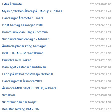
Extra årsmöte
2018-03-20 08:06
Myssjö/Oviken-åkare på ICA-cup i Bollnäs
2018-03-11 19:47
Handlingar Årsmöte 15 mars
2018-03-09 17:09
Inget herrlag säsongen 2018
2018-03-06 16:11
Kommunskidan Bergs Kommun
2018-02-11 17:21
Sundinsrännet lördag 17 februari
2018-02-10 19:12
Ändrade planer kring herrlaget
2018-02-02 19:47
Kval FUTSAL-SM 3-4 februari
2018-01-31 12:38
GrusOve rally Oviken
2017-09-27 13:38
Damlaget kastar in handduken
2017-08-17 08:01
Lägg på ett kol för Myssjö Oviken IF
2017-05-03 17:19
Handlingar till årsmöte 28/3
2017-03-21 14:31
Årsmöte MOIF 28/3 KL 19:00, Wikners
2017-03-08 08:26
Simskola
2017-02-23 09:32
Skidträningen har börjat
2016-09-30 11:37
Resultat Terräng DM 2016
2016-09-11 14:15