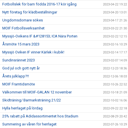
Fotbollslek för barn födda 2016-17 kör igång
2023-04-22 19:22
Nytt företag för klädbeställningar
2023-04-20 13:01
Ungdomsdomare sökes
2023-04-17 21:26
MOIF Fotbollsverksamhet
2023-03-22 21:30
Myssjö-Ovikens IF &#128153; ICA Nära Porten
2023-02-22 12:15
Årsmöte 15 mars 2023
2023-02-16 10:29
Myssjö Oviken IF vinner Kärlek i kubik!
2023-02-14 17:17
Sundinsrännet 2023
2023-02-07 14:09
God jul och gott nytt år
2022-12-23 18:36
Årets julklapp?!!
2022-12-06 18:03
MOIF Framtidsmöte
2022-10-26 22:52
Välkommen till MOIF-GALAN 12 november
2022-10-18 21:09
Skidträning/ Barmarksträning 21/22
2022-10-02 16:06
Hylla herrlaget på lördag
2022-09-22 22:18
25% rabatt på Adidassortimentet hos Stadium
2022-08-29 20:42
Summering av våren för herrlaget
2022-07-26 10:29