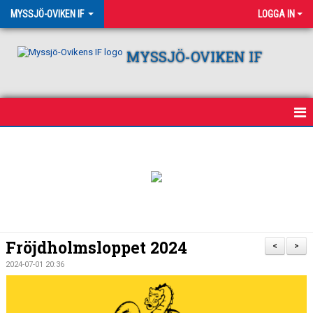
MYSSJÖ-OVIKEN IF
LOGGA IN
MYSSJÖ-OVIKEN IF
HEM
NYHETER
OM KLUBBEN
VÅRA LAG
Fröjdholmsloppet 2024
<
>
KALENDER
2024-07-01 20:36
CAMPING