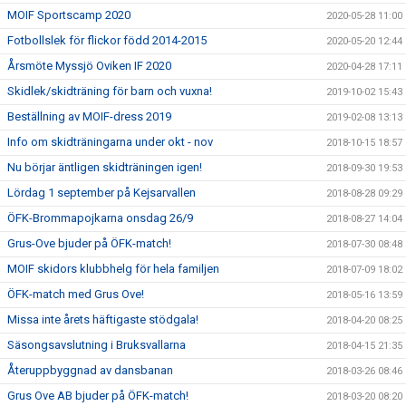
MOIF Sportscamp 2020
2020-05-28 11:00
Fotbollslek för flickor född 2014-2015
2020-05-20 12:44
Årsmöte Myssjö Oviken IF 2020
2020-04-28 17:11
Skidlek/skidträning för barn och vuxna!
2019-10-02 15:43
Beställning av MOIF-dress 2019
2019-02-08 13:13
Info om skidträningarna under okt - nov
2018-10-15 18:57
Nu börjar äntligen skidträningen igen!
2018-09-30 19:53
Lördag 1 september på Kejsarvallen
2018-08-28 09:29
ÖFK-Brommapojkarna onsdag 26/9
2018-08-27 14:04
Grus-Ove bjuder på ÖFK-match!
2018-07-30 08:48
MOIF skidors klubbhelg för hela familjen
2018-07-09 18:02
ÖFK-match med Grus Ove!
2018-05-16 13:59
Missa inte årets häftigaste stödgala!
2018-04-20 08:25
Säsongsavslutning i Bruksvallarna
2018-04-15 21:35
Återuppbyggnad av dansbanan
2018-03-26 08:46
Grus Ove AB bjuder på ÖFK-match!
2018-03-20 08:20