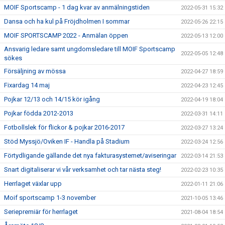
MOIF Sportscamp - 1 dag kvar av anmälningstiden
2022-05-31 15:32
Dansa och ha kul på Fröjdholmen I sommar
2022-05-26 22:15
MOIF SPORTSCAMP 2022 - Anmälan öppen
2022-05-13 12:00
Ansvarig ledare samt ungdomsledare till MOIF Sportscamp
2022-05-05 12:48
sökes
Försäljning av mössa
2022-04-27 18:59
Fixardag 14 maj
2022-04-23 12:45
Pojkar 12/13 och 14/15 kör igång
2022-04-19 18:04
Pojkar födda 2012-2013
2022-03-31 14:11
Fotbollslek för flickor & pojkar 2016-2017
2022-03-27 13:24
Stöd Myssjö/Oviken IF - Handla på Stadium
2022-03-24 12:56
Förtydligande gällande det nya fakturasystemet/aviseringar
2022-03-14 21:53
Snart digitaliserar vi vår verksamhet och tar nästa steg!
2022-02-23 10:35
Herrlaget växlar upp
2022-01-11 21:06
Moif sportscamp 1-3 november
2021-10-05 13:46
Seriepremiär för herrlaget
2021-08-04 18:54