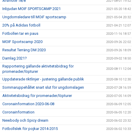
Årsmöte 18/8
2021-08-01 19:52
Inbjudan MOIF SPORTSCAMP 2021
2021-05-20 18:42
Ungdomsledare till MOiF sportscamp
2021-05-04 20:32
20% på Adidas fotboll
2021-04-21 12:07
Fotbollen tar en paus
2020-11-16 18:57
MOIF Sportscamp 2020
2020-09-26 22:02
Resultat Terräng DM 2020
2020-09-26 18:09
Damlag 2021?
2020-09-02 18:50
Rapportering gällande aktivitetsbidrag för
2020-08-11 12:04
promenader/löpturer
Uppdaterade riktlinjer - justering gällande publik
2020-08-10 12:30
Sommaruppehållet snart slut för ungdomslagen
2020-07-28 16:59
Aktivitetsbidrag för promenader/löpturer
2020-07-05 14:09
Coronainformation 2020-06-08
2020-06-09 12:05
Coronainformation
2020-06-05 12:20
Newbody och Spicy dream
2020-06-02 23:32
Fotbollslek för pojkar 2014-2015
2020-06-02 10:33