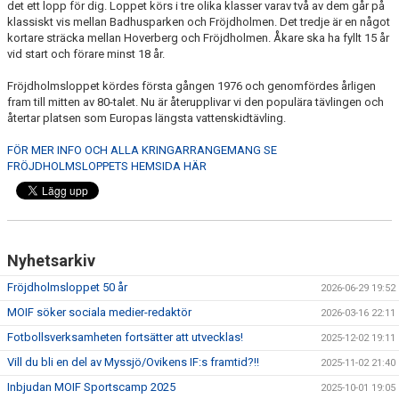
det ett lopp för dig. Loppet körs i tre olika klasser varav två av dem går på
klassiskt vis mellan Badhusparken och Fröjdholmen. Det tredje är en något
kortare sträcka mellan Hoverberg och Fröjdholmen. Åkare ska ha fyllt 15 år
vid start och förare minst 18 år.
Fröjdholmsloppet kördes första gången 1976 och genomfördes årligen
fram till mitten av 80-talet. Nu är återupplivar vi den populära tävlingen och
återtar platsen som Europas längsta vattenskidtävling.
FÖR MER INFO OCH ALLA KRINGARRANGEMANG SE
FRÖJDHOLMSLOPPETS HEMSIDA HÄR
Nyhetsarkiv
Fröjdholmsloppet 50 år
2026-06-29 19:52
MOIF söker sociala medier-redaktör
2026-03-16 22:11
Fotbollsverksamheten fortsätter att utvecklas!
2025-12-02 19:11
Vill du bli en del av Myssjö/Ovikens IF:s framtid?!!
2025-11-02 21:40
Inbjudan MOIF Sportscamp 2025
2025-10-01 19:05