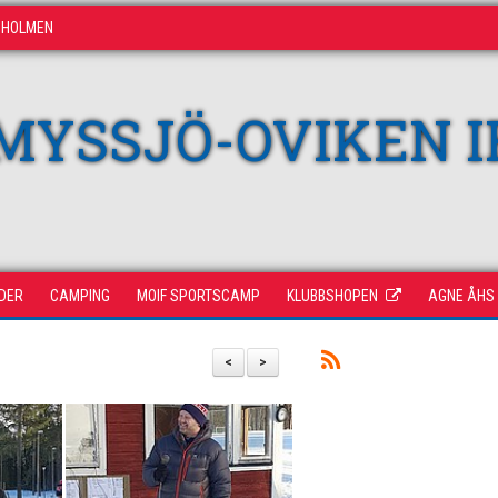
DHOLMEN
MYSSJÖ-OVIKEN I
DER
CAMPING
MOIF SPORTSCAMP
KLUBBSHOPEN
AGNE ÅHS
<
>