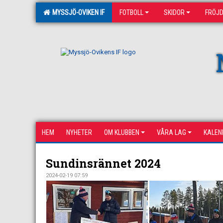
MYSSJÖ-OVIKEN IF
FOTBOLL
SKIDOR
FRÖJ
HEM
NYHETER
OM KLUBBEN
VÅRA LAG
KALEN
Sundinsrännet 2024
2024-02-19 07:59