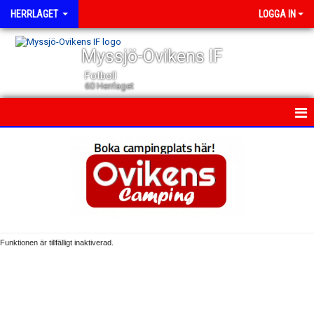
HERRLAGET
LOGGA IN
Myssjö-Ovikens IF
Fotboll
60 Herrlaget
HEM
NYHETER
KALENDER
TRUPPEN
Funktionen är tillfälligt inaktiverad.
GÄSTBOK
BILDGALLERI